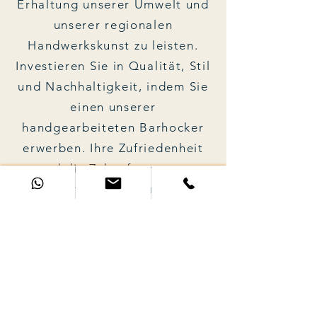
Erhaltung unserer Umwelt und
unserer regionalen
Handwerkskunst zu leisten.
Investieren Sie in Qualität, Stil
und Nachhaltigkeit, indem Sie
einen unserer
handgearbeiteten Barhocker
erwerben. Ihre Zufriedenheit
und die Zukunft unseres
Planeten liegen uns am
Herzen.
Daher nehmen wir Teil am
Dualen System Deutschland -
Der Grüne
Punkt
Verpackungsgesetz -