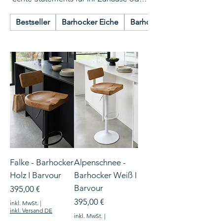
Ihren Arbeitsbereich. Für alle Höhen,
Bestseller
Barhocker Eiche
Barhocker aus Holz
höhenverstellbar, mit Lehne und
drehbar.
Falke - Barhocker
Alpenschnee -
Holz I Barvour
Barhocker Weiß I
Barvour
Preis
395,00 €
Preis
395,00 €
inkl. MwSt.
|
inkl. Versand DE
inkl. MwSt.
|