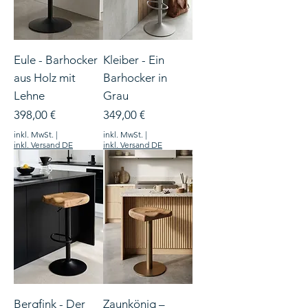
Eule - Barhocker
Kleiber - Ein
aus Holz mit
Barhocker in
Lehne
Grau
Preis
Preis
398,00 €
349,00 €
inkl. MwSt.
|
inkl. MwSt.
|
inkl. Versand DE
inkl. Versand DE
Bergfink - Der
Zaunkönig –