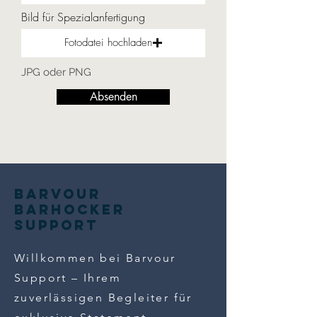
Bild für Spezialanfertigung
Fotodatei hochladen
JPG oder PNG
Absenden
Barvour
Barhocker
Support
Willkommen bei Barvour
Support – Ihrem
zuverlässigen Begleiter für