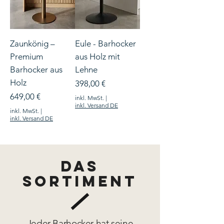
Zaunkönig –
Eule - Barhocker
Premium
aus Holz mit
Barhocker aus
Lehne
Holz
Preis
398,00 €
Preis
649,00 €
inkl. MwSt.
|
inkl. Versand DE
inkl. MwSt.
|
inkl. Versand DE
Das
Sortiment
Jeder Barhocker hat seine