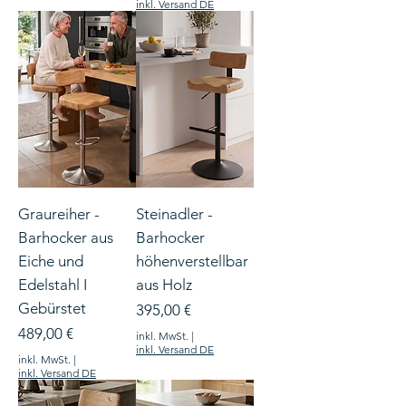
inkl. Versand DE
Graureiher -
Steinadler -
Barhocker aus
Barhocker
Eiche und
höhenverstellbar
Edelstahl I
aus Holz
Gebürstet
Preis
395,00 €
Preis
489,00 €
inkl. MwSt.
|
inkl. Versand DE
inkl. MwSt.
|
inkl. Versand DE