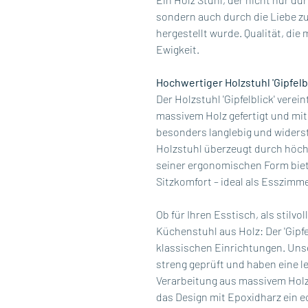
sondern auch durch die Liebe zum
hergestellt wurde. Qualität, die 
Ewigkeit.
Hochwertiger Holzstuhl 'Gipfelb
Der Holzstuhl 'Gipfelblick' verein
massivem Holz gefertigt und mit
besonders langlebig und widers
Holzstuhl überzeugt durch höchst
seiner ergonomischen Form biet
Sitzkomfort – ideal als Esszimm
Ob für Ihren Esstisch, als stilv
Küchenstuhl aus Holz: Der 'Gipf
klassischen Einrichtungen. Un
streng geprüft und haben eine le
Verarbeitung aus massivem Hol
das Design mit Epoxidharz ein e