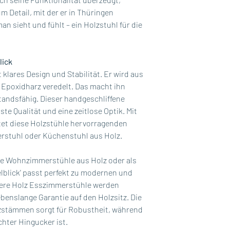
sind und Ihnen lan
Lieferzeit an Werk
 Detail, mit der er in Thüringen
Feiertage nicht inbe
man sieht und fühlt – ein Holzstuhl für die
lick
t klares Design und Stabilität. Er wird aus
 Epoxidharz veredelt. Das macht ihn
tandsfähig. Dieser handgeschliffene
e Qualität und eine zeitlose Optik. Mit
et diese Holzstühle hervorragenden
erstuhl oder Küchenstuhl aus Holz.
olle Wohnzimmerstühle aus Holz oder als
elblick' passt perfekt zu modernen und
sere Holz Esszimmerstühle werden
benslange Garantie auf den Holzsitz. Die
zstämmen sorgt für Robustheit, während
chter Hingucker ist.