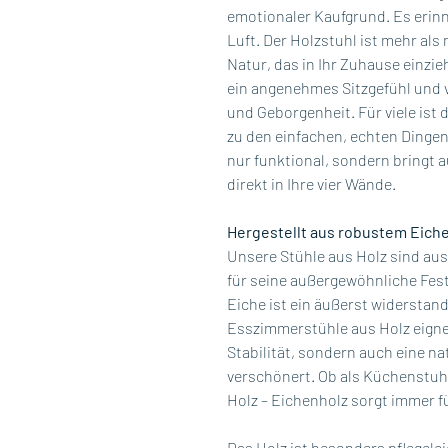
emotionaler Kaufgrund. Es erinn
Luft. Der Holzstuhl ist mehr als 
Natur, das in Ihr Zuhause einzie
ein angenehmes Sitzgefühl und v
und Geborgenheit. Für viele ist 
zu den einfachen, echten Dingen 
nur funktional, sondern bringt
direkt in Ihre vier Wände.
Hergestellt aus robustem Eich
Unsere Stühle aus Holz sind aus
für seine außergewöhnliche Fest
Eiche ist ein äußerst widerstand
Esszimmerstühle aus Holz eignet
Stabilität, sondern auch eine na
verschönert. Ob als Küchenstuh
Holz – Eichenholz sorgt immer 
Das Holz ist besonders pflegele