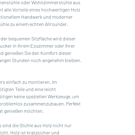
chenstühle oder Wohnzimmerstühle aus
nt alle Vorteile eines hochwertigen Holz
ditionellem Handwerk und moderner
hle zu einem echten Allrounder.
 der bequemen Sitzfläche wird dieser
ucker in Ihrem Esszimmer oder Ihrer
und genießen Sie den Komfort dieser
 langen Stunden noch angenehm bleiben.
rs einfach zu montieren. Im
tigten Teile und eine leicht
nötigen keine speziellen Werkzeuge, um
d problemlos zusammenzubauen. Perfekt
ität genießen möchten.
sind die Stühle aus Holz nicht nur
icht. Holz ist kratzsicher und