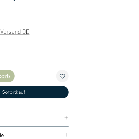
is
. Versand DE
korb
Sofortkauf
 45,5 cm bis 61,0 cm verstellbar.
ie