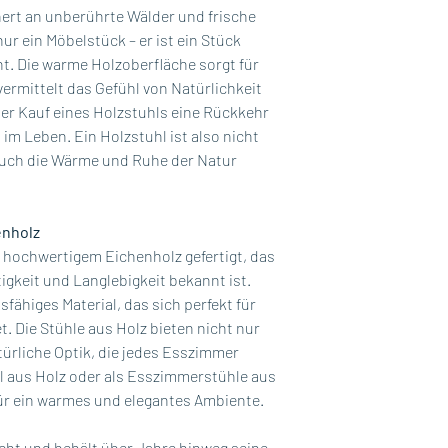
ert an unberührte Wälder und frische
nur ein Möbelstück – er ist ein Stück
ht. Die warme Holzoberfläche sorgt für
ermittelt das Gefühl von Natürlichkeit
der Kauf eines Holzstuhls eine Rückkehr
im Leben. Ein Holzstuhl ist also nicht
 auch die Wärme und Ruhe der Natur
enholz
 hochwertigem Eichenholz gefertigt, das
igkeit und Langlebigkeit bekannt ist.
sfähiges Material, das sich perfekt für
. Die Stühle aus Holz bieten nicht nur
türliche Optik, die jedes Esszimmer
l aus Holz oder als Esszimmerstühle aus
für ein warmes und elegantes Ambiente.
icht und behält über Jahre hinweg seine