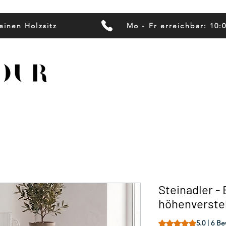
einen Holzsitz
Mo - Fr erreichbar: 10:
Steinadler -
höhenverstel
Das Rating beträgt
5.0 | 6 