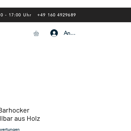
00 - 17:00 Uhr
+49 160 4929689
Anmelden
 Barhocker
lbar aus Holz
 5.0 von fünf Sternen, basierend auf 6 Bewertungen.
Bewertungen