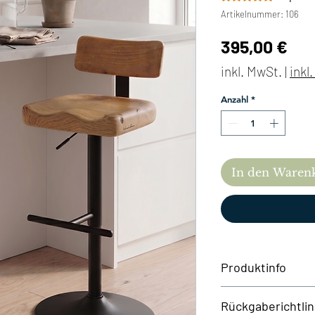
Artikelnummer: 106
Pre
395,00 €
inkl. MwSt.
|
inkl
Anzahl
*
In den Waren
Produktinfo
Die Sitzhöhe der Ho
Rückgaberichtlin
beliebig bis auf
64,