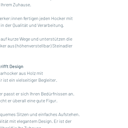
n Ihrem Zuhause.
ker:innen fertigen jeden Hocker mit
in der Qualität und Verarbeitung.
 auf kurze Wege und unterstützen die
ker aus (höhenverstellbar) Steinadler
trifft Design
 Barhocker aus Holz mit
ist ein vielseitiger Begleiter.
r passt er sich Ihren Bedürfnissen an.
ht er überall eine gute Figur.
equemes Sitzen und einfaches Aufstehen.
lität mit elegantem Design. Er ist der
lbar) für Ihr Zuhause.