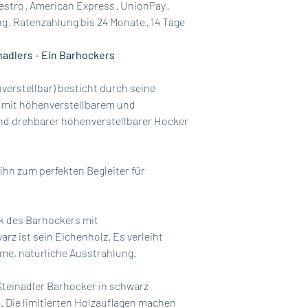
dazu ein Bild im T
sind und Ihnen lan
estro · American Express · UnionPay ·
Holzfarbe und wir 
ng · Ratenzahlung bis 24 Monate · 14 Tage
individuell für Sie a
nadlers - Ein Barhockers
verstellbar) besticht durch seine
uhl mit höhenverstellbarem und
und drehbarer höhenverstellbarer Hocker
ihn zum perfekten Begleiter für
k des Barhockers mit
rz ist sein Eichenholz. Es verleiht
rme, natürliche Ausstrahlung.
teinadler Barhocker in schwarz
ig. Die limitierten Holzauflagen machen