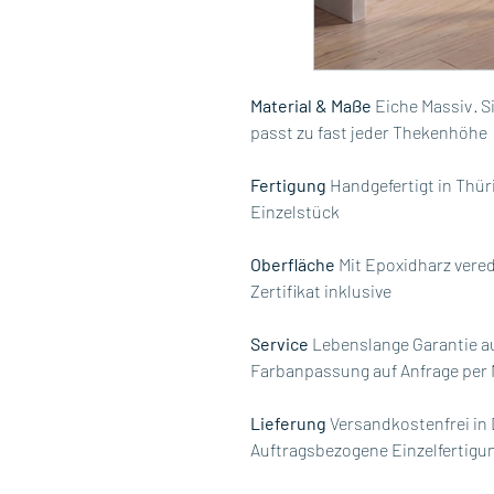
Material & Maße
Eiche Massiv · S
passt zu fast jeder Thekenhöhe
Fertigung
Handgefertigt in Thüri
Einzelstück
Oberfläche
Mit Epoxidharz verede
Zertifikat inklusive
Service
Lebenslange Garantie au
Farbanpassung auf Anfrage per 
Lieferung
Versandkostenfrei in 
Auftragsbezogene Einzelfertigu