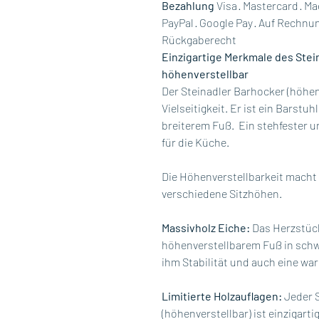
Bezahlung
Visa · Mastercard · Ma
PayPal · Google Pay · Auf Rechnu
Rückgaberecht
Einzigartige Merkmale des Stei
höhenverstellbar
Der Steinadler Barhocker (höhen
Vielseitigkeit. Er ist ein Barst
breiterem Fuß. Ein stehfester 
für die Küche.
Die Höhenverstellbarkeit macht 
verschiedene Sitzhöhen.
Massivholz Eiche:
Das Herzstüc
höhenverstellbarem Fuß in schwa
ihm Stabilität und auch eine wa
Limitierte Holzauflagen:
Jeder S
(höhenverstellbar) ist einzigart